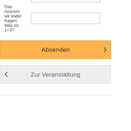
Das
müssen
wir leider
fragen:
Was ist
1+3?
Zur Veranstaltung
© 2009-2026
Cortex Media GmbH Ulm
Impressum
|
Kontakt
|
AGB
Weitere Infos zu Cortex Tickets
Desktop Ansicht